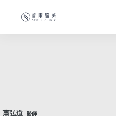
蕭弘道
醫師