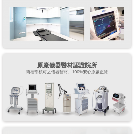
原廠儀器醫材認證院所
衛福部核可之儀器醫材、100%安心原廠正貨