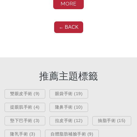
MORE
醫療新知
← BACK
眼袋消除看這篇！了解眼袋成因，
真的只能靠手術才有用嗎?
Oct 17, 2025
推薦主題標籤
雙眼皮手術 (9)
眼袋手術 (19)
提眼肌手術 (4)
隆鼻手術 (10)
墊下巴手術 (3)
拉皮手術 (12)
抽脂手術 (15)
隆乳手術 (3)
自體脂肪補臉手術 (9)