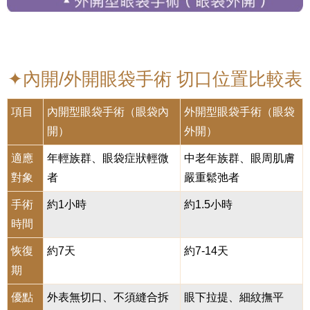
✦內開/外開眼袋手術 切口位置比較表
項目
內開型眼袋手術（眼袋內
外開型眼袋手術（眼袋
開）
外開）
適應
年輕族群、眼袋症狀輕微
中老年族群、眼周肌膚
對象
者
嚴重鬆弛者
手術
約1小時
約1.5小時
時間
恢復
約7天
約7-14天
期
優點
外表無切口、不須縫合拆
眼下拉提、細紋撫平