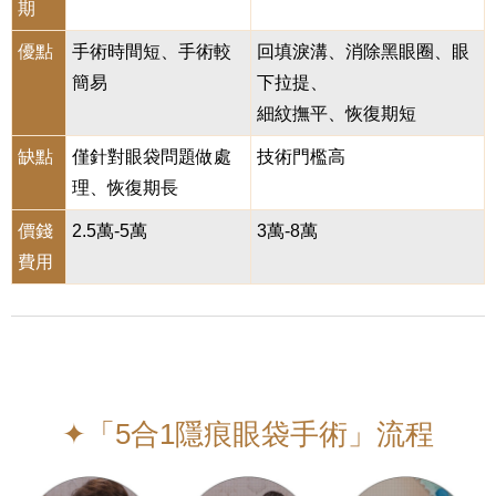
期
優點
手術時間短、手術較
回填淚溝、消除黑眼圈、眼
簡易
下拉提、
細紋撫平、恢復期短
缺點
僅針對眼袋問題做處
技術門檻高
理、恢復期長
價錢
2.5萬-5萬
3萬-8萬
費用
✦「5合1隱痕眼袋手術」流程