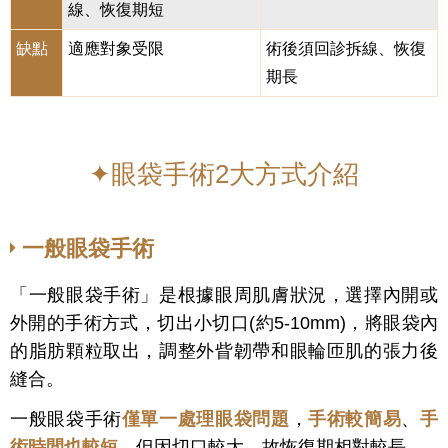
線、恢復期短
缺點
適應對象受限
術後須回診拆線、恢復
期長
✦眼袋手術2大方式介紹
一般眼袋手術
「一般眼袋手術」是根據眼周肌膚狀況，選擇內開或
外開的手術方式，切出小切口(約5-10mm)，將眼袋內
的脂肪顆粒取出，調整外眥韌帶和眼輪匝肌的張力後
縫合。
一般眼袋手術
僅單一處理
眼
袋問
題
，
手術較簡易
、
手
術時間也較短
，但因切口較大，故恢復期相對較長。