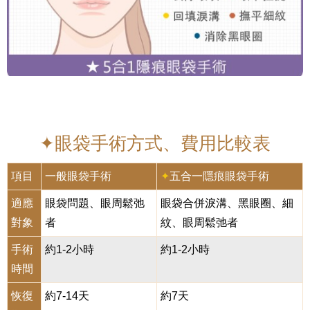
✦眼袋手術方式、費用比較表
項目
一般眼袋手術
✦
五合一隱痕眼袋手術
適應
眼袋問題、眼周鬆弛
眼袋合併淚溝、黑眼圈、細
對象
者
紋、眼周鬆弛者
手術
約1-2小時
約1-2小時
時間
恢復
約7-14天
約7天