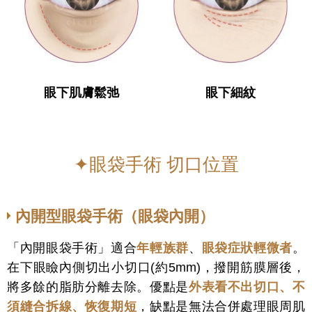
眼下肌膚鬆弛
眼下細紋
✦眼袋手術 切口位置
內開型眼袋手術（眼袋內開）
「內開眼袋手術」適合
年輕族群
、
眼袋症狀輕微者
。
在下眼瞼內側切出小切口(約5mm)，撥開筋膜層後，
將多餘的脂肪分離去除。優點是
外表看不出切口、不
須縫合拆線、恢復期短
，
缺點是無法合併處理眼周肌