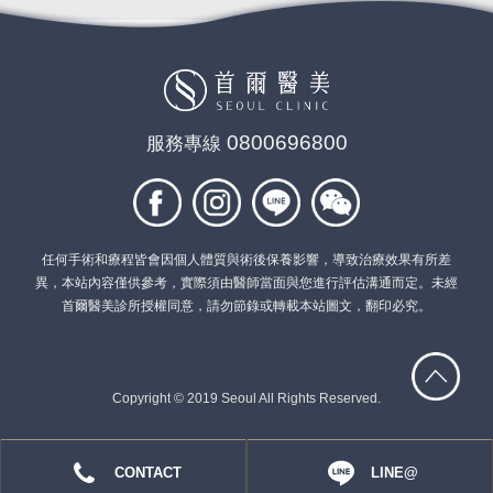
熱門療程
眼袋專門診所！超高CP值的「5合1
0800696800
服務專線
隱痕眼袋手術」一小時擺脫疲憊倦
容！
Oct 10, 2025
任何手術和療程皆會因個人體質與術後保養影響，導致治療效果有所差
異，本站內容僅供參考，實際須由醫師當面與您進行評估溝通而定。未經
首爾醫美診所授權同意，請勿節錄或轉載本站圖文，翻印必究。
Copyright © 2019 Seoul All Rights Reserved.
CONTACT
LINE@