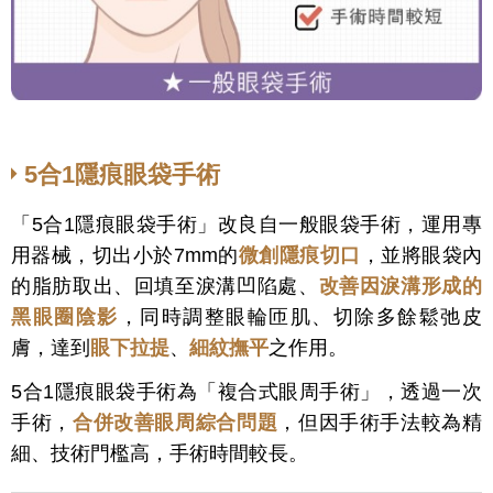
5合1隱痕眼袋手術
「5合1隱痕眼袋手術」改良自一般眼袋手術，運用專
用器械，切出小於7mm的
微創隱痕切口
，並將眼袋內
的脂肪取出、回填至淚溝凹陷處、
改善因淚溝形成的
黑眼圈陰影
，同時調整眼輪匝肌、切除多餘鬆弛皮
膚，達到
眼下拉提
、
細紋撫平
之作用。
5合1隱痕眼袋手術為「複合式眼周手術」，透過一次
手術，
合併改善眼周綜合問題
，但因手術手法較為精
細、技術門檻高，手術時間較長。