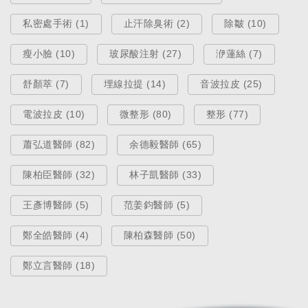
私密處手術 (1)
止汗除臭術 (2)
除皺 (10)
醫療新知
瘦小臉 (10)
玻尿酸注射 (27)
洢蓮絲 (7)
臥蠶是什麼？淚溝、眼袋、黑眼圈
舒顏萃 (7)
埋線拉提 (14)
音波拉皮 (25)
怎麼分？一篇讓你看懂如何有效消
除眼袋！
電波拉皮 (10)
微整形 (80)
整形 (77)
May 29, 2020
蕭弘道醫師 (82)
余德毅醫師 (65)
陳柏臣醫師 (32)
林子凱醫師 (33)
王彥博醫師 (5)
范姜鈞醫師 (5)
鄭全皓醫師 (4)
陳柏森醫師 (50)
鄭立言醫師 (18)