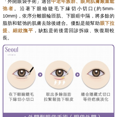
「外開眼袋手術」適合
中老年族群、眼周肌膚
嚴重鬆
弛者
。沿著下眼瞼睫毛下緣切小切口(約5mm-
10mm)，依序分離眼輪匝肌、下眼眶中隔，
將多餘的
脂肪和鬆弛的肌膚去除
後縫合。優點是能幫助
眼下拉
提、細紋撫平
，缺點是術後需回診拆線、恢復期較
長。