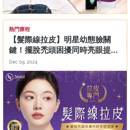
熱門療程
【髮際線拉皮】明星幼態臉關
鍵！擺脫禿頭困擾同時亮眼提...
Dec 09, 2024