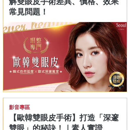
解雙眼皮手術差異、價格、效果
常見問題！
Mar 05, 2026
影音專區
【歐韓雙眼皮手術】打造「深邃
雙眼」的秘訣！｜素人實證