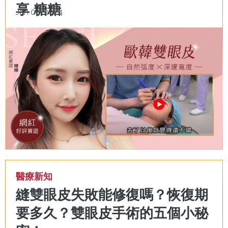
享 糖糖
Jan 05, 2024
醫療新知
縫雙眼皮失敗能修復嗎？恢復期
要多久？雙眼皮手術的五個小秘