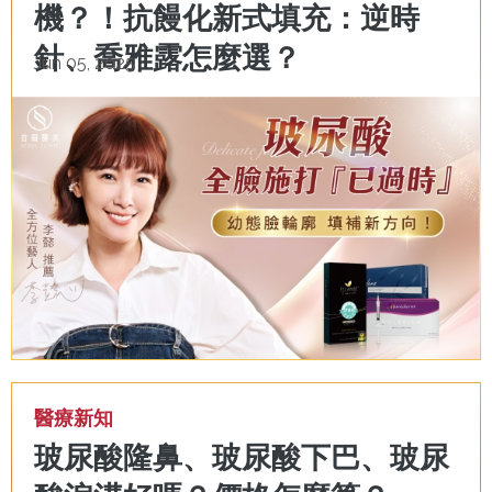
機？！抗饅化新式填充：逆時
針、喬雅露怎麼選？
Jun 05, 2025
醫療新知
玻尿酸隆鼻、玻尿酸下巴、玻尿