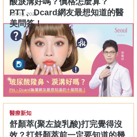
酸淚溝好嗎？價格怎麼算？
PTT、Dcard網友最想知道的醫
Jun 03, 2021
美問答！
醫療新知
舒顏萃(聚左旋乳酸)打完覺得沒
效？打舒顏萃前一定要知道的幾