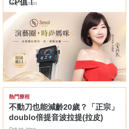
CP值！
May 14, 2020
熱門療程
不動刀也能減齡20歲？「正宗」
doublo倍提音波拉提(拉皮)