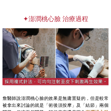
✦澎潤桃心臉 治療過程
詹醫師說澎潤桃心臉的效果是無庸置疑的，但是較常
被拿出來討論的就是「術後須按摩」及「結節」兩個