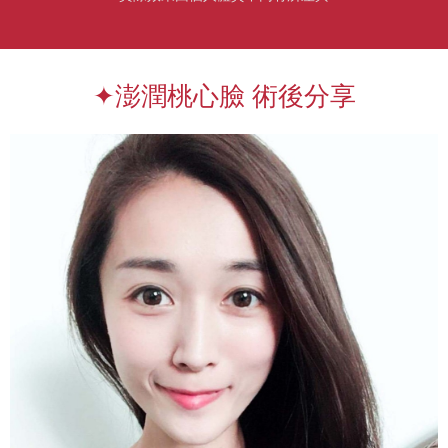
✦澎潤桃心臉 術後分享