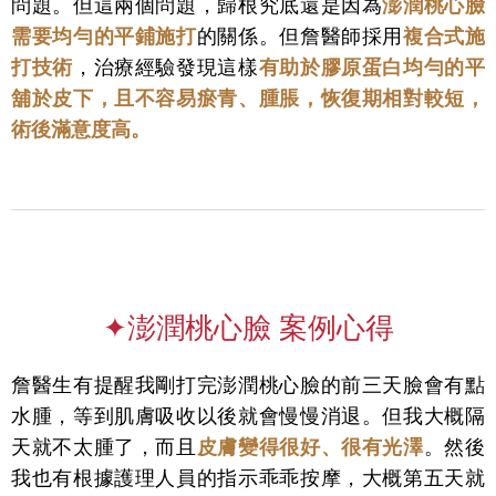
問題。但這兩個問題，歸根究底還是因為
澎潤桃心臉
需要均勻的平鋪施打
的關係。但詹醫師採用
複合式施
打技術
，治療經驗發現這樣
有助於膠原蛋白均勻的平
舖於皮下，且不容易瘀青、腫脹，恢復期相對較短，
術後滿意度高。
✦澎潤桃心臉 案例心得
詹醫生有提醒我剛打完澎潤桃心臉的前三天臉會有點
水腫，
等到肌膚吸收以後就會慢慢消退。但我大概隔
天就不太腫了，而且
皮膚變得很好、很有光澤
。然後
我也有根據護理人員的指示乖乖按摩，大概第五天就