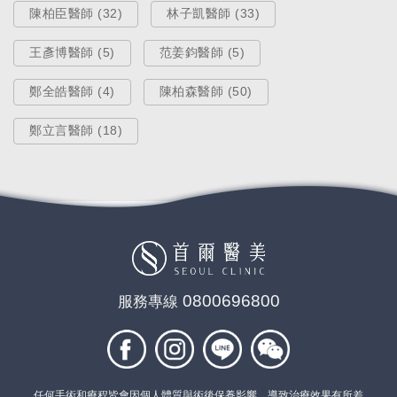
陳柏臣醫師 (32)
林子凱醫師 (33)
王彥博醫師 (5)
范姜鈞醫師 (5)
鄭全皓醫師 (4)
陳柏森醫師 (50)
鄭立言醫師 (18)
醫療新知
微整打造「開運面相5大招」！財運
桃花一次補滿！
0800696800
服務專線
Dec 16, 2019
任何手術和療程皆會因個人體質與術後保養影響，導致治療效果有所差