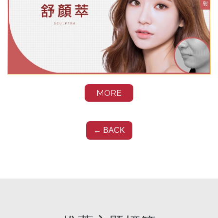
MORE
醫療新知
← BACK
自體脂肪補臉（豐頰）為什麼沒
效？常見問題教你拯救臉頰凹陷
Aug 29, 2025