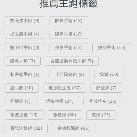
推薦主題標籤
雙眼皮手術 (9)
眼袋手術 (19)
提眼肌手術 (4)
隆鼻手術 (10)
墊下巴手術 (3)
拉皮手術 (12)
抽脂手術 (15)
隆乳手術 (3)
自體脂肪補臉手術 (9)
私密處手術 (1)
止汗除臭術 (2)
除皺 (10)
熱門療程
瘦小臉 (10)
玻尿酸注射 (27)
洢蓮絲 (7)
臉頰凹陷比臉大更可怕，自體脂肪
補臉（豐頰）手術，打造貴氣桃心
舒顏萃 (7)
埋線拉提 (14)
音波拉皮 (25)
臉！
電波拉皮 (10)
微整形 (80)
整形 (77)
Nov 07, 2019
蕭弘道醫師 (82)
余德毅醫師 (65)