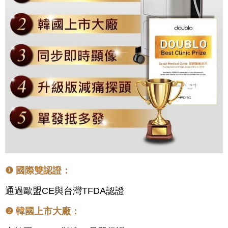
❶ 國際雙認證：
通過
歐盟CE與台灣TFDA認證
❷ 韓國上市大廠：