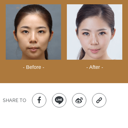
- Before -
- After -
SHARE TO