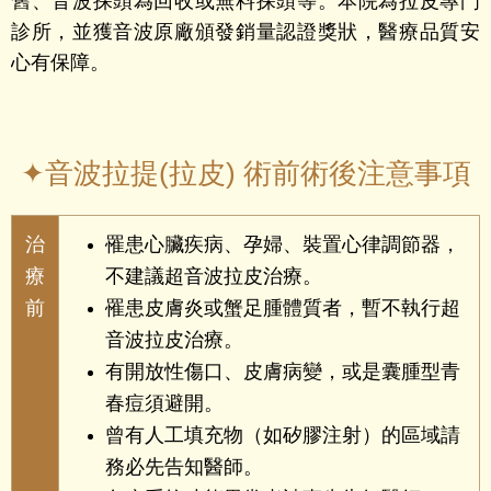
舊、音波探頭為回收或無料探頭等。
本院為拉皮專門
診所，並獲音波原廠頒發銷量認證獎狀，醫療品質安
心有保障。
✦音波拉提(拉皮) 術前術後注意事項
治
罹患心臟疾病、孕婦、裝置心律調節器，
療
不建議超音波拉皮治療。
前
罹患皮膚炎或蟹足腫體質者，暫不執行超
音波拉皮治療。
有開放性傷口、皮膚病變，或是囊腫型青
春痘須避開。
曾有人工填充物（如矽膠注射）的區域請
務必先告知醫師。