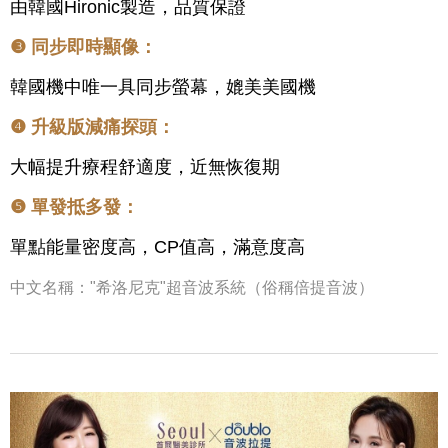
由韓國Hironic製造，品質保證
❸ 同步即時顯像：
韓國機中唯一具同步螢幕
，媲美美國機
❹ 升級版減痛探頭：
大幅提升療程舒適度，近無恢復期
❺ 單發抵多發：
單點能量密度高
，CP值高，滿意度高
中文名稱："希洛尼克"超音波系統（俗稱倍提音波）