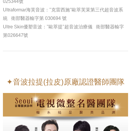
025344號
Ultraformar海芙音波："克雷西施"歐萃芙茉第三代超音波系
統 衛部醫器輸字第 030694 號
Ultre Skin優塑音波："歐萃提"超音波治療儀 衛部醫器輸字
第026647號
✦音波拉提(拉皮)原廠認證醫師團隊