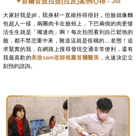
✦首爾音波拉提(拉皮)案例心得 - Jill
大家好我是jill，我身材一直維持得很好，但臉就像麵
包超人一樣，兩團肉卡在臉頰上，下巴兩側的肉更慘
活生生就是「嘴邊肉」啊！每次拍照看到自己鬆弛的
臉，都不禁悲重中來，難道這就是俗稱的....老態！追
求緊實的我，在網路上搜尋發現交通非常便利，還有
我最喜歡的
美妝sam老師推薦首爾醫美
，火速決定立
刻預約諮詢。