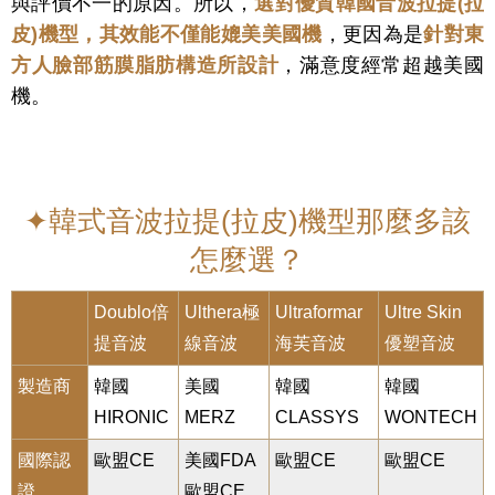
與評價不一的原因。所以，
選對優質韓國音波拉提(拉
皮)機型，其效能不僅能媲美美國機
，
更因為是
針對東
方人臉部筋膜脂肪構造所設計
，滿意度經常超越美國
機。
✦韓式音波拉提(拉皮)機型那麼多該
怎麼選？
Doublo倍
Ulthera極
Ultraformar
Ultre Skin
提音波
線音波
海芙音波
優塑音波
製造商
韓國
美國
韓國
韓國
HIRONIC
MERZ
CLASSYS
WONTECH
國際認
歐盟CE
美國FDA
歐盟CE
歐盟CE
證
歐盟CE