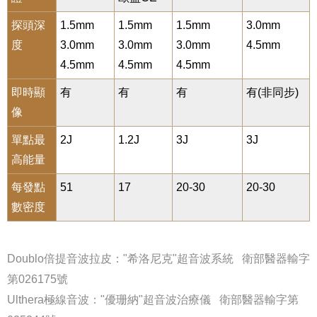
探頭深
1.5mm
1.5mm
1.5mm
3.0mm
度
3.0mm
3.0mm
3.0mm
4.5mm
4.5mm
4.5mm
4.5mm
即時顯
有
有
有
有(非同步)
像
單點最
2J
1.2J
3J
3J
高能量
每發點
51
17
20-30
20-30
數密度
Doublo倍提音波拉皮："希洛尼克"超音波系統 衛部醫器輸字
第026175號
Ulthera極線音波："優珊納"超音波治療儀 衛部醫器輸字第