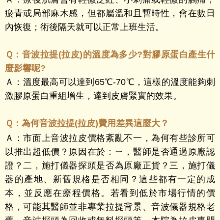
瘀青或局部麻木感，但都屬溫和且暫時性，會在數日
內恢復；術後隔天就可以正常上班生活。
Ｑ：
音波拉提(拉皮)的溫度為多少?對膠原蛋白產生什
麼影響呢?
Ａ：
溫度最高可以達到65℃-70℃，這樣的溫度能夠刺
激膠原蛋白重組增生，達到皮膚緊實的效果。
Ｑ：
為何音波拉提(拉皮)費用差異這麼大？
Ａ：
市面上音波拉皮價格紊亂不一，為何有些診所可
以推出超低價？原因在於：ㄧ，醫師是否通過原廠認
證？二，施打儀器探頭是否為原廠正貨？三，施打儀
器的產地、新舊規格是否相同？這些都有一定的成
本，並反應在療程價格。
若看到低於市場行情的價
格，可能其醫師並非專業拉提背景、音波儀器規格老