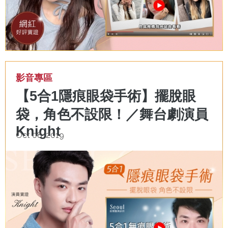
影音專區
【5合1隱痕眼袋手術】擺脫眼
袋，角色不設限！／舞台劇演員
Knight
Oct 08, 2019