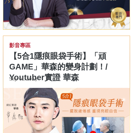
影音專區
【5合1隱痕眼袋手術】「頑
GAME」華森的變身計劃！/
Youtuber實證 華森
Sep 01, 2023