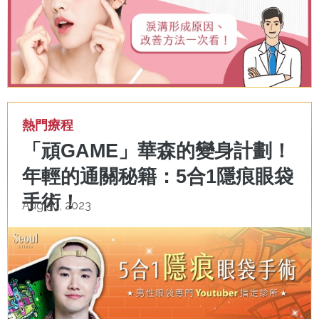
熱門療程
「頑GAME」華森的變身計劃！
年輕的通關秘籍：5合1隱痕眼袋
手術！
Aug 30, 2023