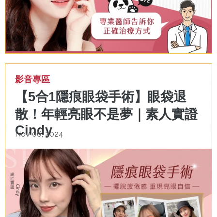
影音專區
【5合1隱痕眼袋手術】眼袋退
散！年輕亮眼不是夢｜素人實證
Cindy
Nov 06, 2024