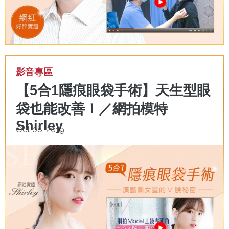
影音專區
【5合1隱痕眼袋手術】天生型眼
袋也能改善！／網拍模特
Shirley
Oct 08, 2019