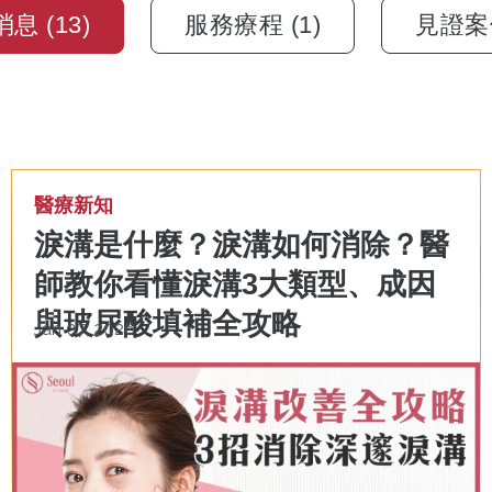
息 (13)
服務療程 (1)
見證案例
醫療新知
淚溝是什麼？淚溝如何消除？醫
師教你看懂淚溝3大類型、成因
與玻尿酸填補全攻略
Jan 07, 2026