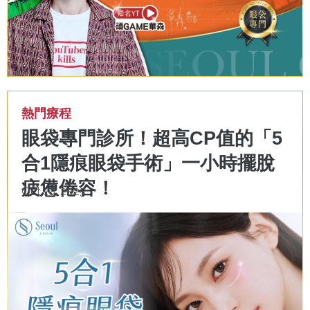
熱門療程
眼袋專門診所！超高CP值的「5
合1隱痕眼袋手術」一小時擺脫
疲憊倦容！
Oct 10, 2025