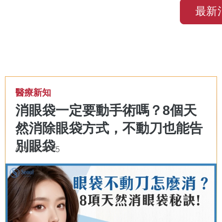
最新消
醫療新知
消眼袋一定要動手術嗎？8個天
然消除眼袋方式，不動刀也能告
別眼袋
Apr 15, 2025