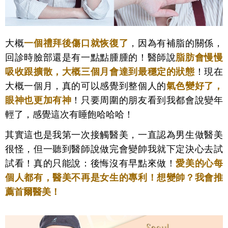
大概
一個禮拜後傷口就恢復了
，因為有補脂的關係，
回診時臉部還是有一點點腫腫的！醫師說
脂肪會慢慢
吸收跟擴散，大概三個月會達到最穩定的狀態
！現在
大概一個月，真的可以感覺到整個人的
氣色變好了，
眼神也更加有神
！只要周圍的朋友看到我都會說變年
輕了，感覺這次有睡飽哈哈哈！
其實這也是我第一次接觸醫美，一直認為男生做醫美
很怪，但一聽到醫師說做完會變帥我就下定決心去試
試看！真的只能說：後悔沒有早點來做！
愛美的心每
個人都有，醫美不再是女生的專利！
想變帥？我會推
薦首爾醫美！