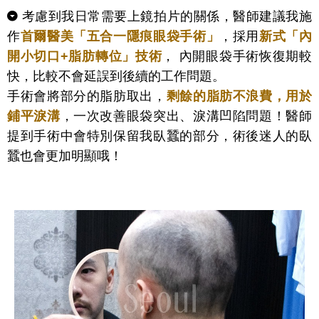
考慮到我日常需要上鏡拍片的關係，醫師建議我施
作
首爾醫美「五合一隱痕眼袋手術」
，採用
新式「內
開小切口+脂肪轉位」技術
， 內開眼袋手術恢復期較
快，比較不會延誤到後續的工作問題。
手術會將部分的脂肪取出，
剩餘的脂肪不浪費，用於
鋪平淚溝
，一次改善眼袋突出、淚溝凹陷問題！醫師
提到手術中會特別保留我臥蠶的部分，術後迷人的臥
蠶也會更加明顯哦！