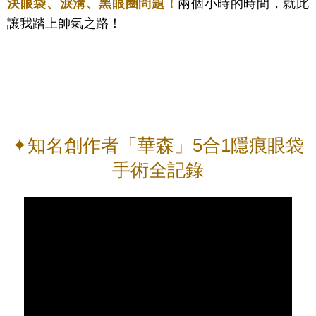
決眼袋、淚溝、黑眼圈問題！
兩個小時的時間，就此
讓我踏上帥氣之路！
✦知名創作者「華森」5合1隱痕眼袋
手術全記錄