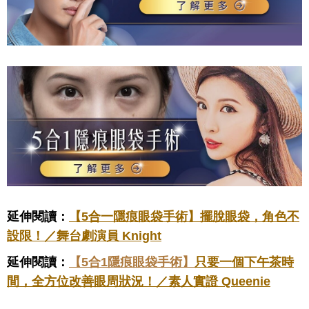
延伸閱讀：
【
5合一
隱痕眼袋手術】擺脫眼袋，角色不
設限！／舞台
劇演員 Knight
延伸閱讀：
【5合1隱痕眼袋手
術】
只要一個下午茶時
間，全方位改善眼周狀況！／素人實證 Queenie