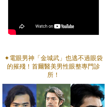
✦電眼男神「金城武」也逃不過眼袋
的摧殘！首爾醫美男性眼整專門診
所！