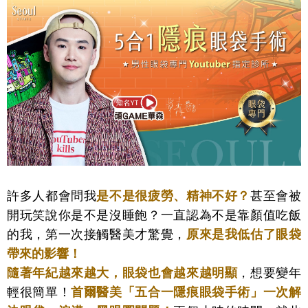
許多人都會問我
是不是很疲勞、精神不好？
甚至會被
開玩笑說你是不是沒睡飽？一直認為不是靠顏值吃飯
的我，第一次接觸醫美才驚覺，
原來是我低估了眼袋
帶來的影響！
隨著年紀越來越大，眼袋也會越來越明顯
，想要變年
輕很簡單！
首爾醫美「五合一隱痕眼袋手術」一次解