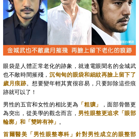
眼袋是人體正常老化的跡象，就連電眼聞名的金城武
也不敵時間摧殘，
沉甸甸的眼袋和細紋再臉上留下了
歲月痕跡
。想要變年輕其實很容易，只要卸除這些痕
跡就可以了！
男性的五官和女性的相比更為
「粗獷」
，面部骨骼更
為突出，從美學的觀念而言，
男性眼整
更追求「眼部
輪廓」和「雙眸有神」
。
首爾醫美「男性眼整專科」
針對男性成立的眼整部