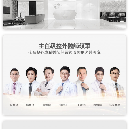
主任級整外醫師領軍
帶領整外專精醫師與電視微整形名醫團隊