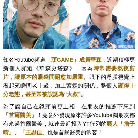
知名Youtube頻道
「頑GAME」成員華森
，近期積極更
新個人頻道《華森史塔森》，因為
時常需要熬夜剪
片，讓原本的眼袋問題愈加嚴
重
。眼下的浮腫視覺上
看起來瞬間老十歲，加上蓄鬍的關係，整個人
顯得十
分老態，甚至常被誤認為“大叔”
。
為了讓自己在鏡頭前更上相，在朋友的推薦下來到
「首爾醫美」
！竟意外發現原來許多Youtube圈朋友都
有來過首爾醫美，就連最近投入YT行列的
藝人「詹子
晴」、「王思佳」
也是首爾醫美的常客！