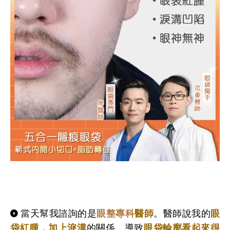
當天幫我諮詢的是
眼整專科
醫師
。醫師說我的
眼
袋紅腫，加上淚溝
的關係，導致
眼袋輪廓看起來很