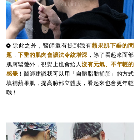
除此之外，醫師還有提到我有
蘋果肌下垂
的問
題
，
下垂的肌肉會讓法令紋增深
，除了看起來面部
肌膚鬆弛外，視覺上也會給人
沒有元氣、不年輕的
感覺
！
醫師建議我可以用「自體脂肪補脂」的方式
填補蘋果肌，提高臉部立體度，看起來也會更年輕
哦！