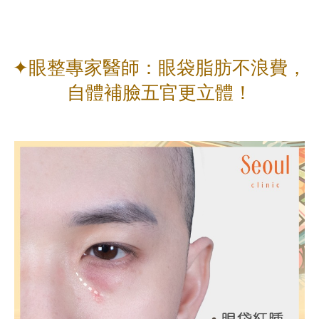
✦眼整專家醫師：眼袋脂肪不浪費，
自體補臉五官更立體！