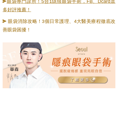
眼袋專門診所！5合1隱痕眼袋手術，FB、Dcard眾
多好評推薦！
眼袋消除攻略！3個日常護理、4大醫美療程徹底改
善眼袋困擾！