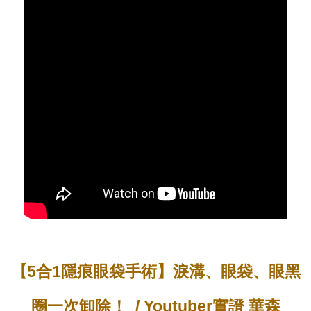
【5合1隱痕眼袋手術】淚溝、眼袋、眼黑
圈一次卸除！
/ Youtuber實證 華森