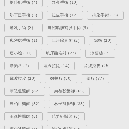
提眼肌手術 (4)
隆鼻手術 (10)
墊下巴手術 (3)
拉皮手術 (12)
抽脂手術 (15)
隆乳手術 (3)
自體脂肪補臉手術 (9)
私密處手術 (1)
止汗除臭術 (2)
除皺 (10)
醫療新知
瘦小臉 (10)
玻尿酸注射 (27)
洢蓮絲 (7)
臥蠶是什麼？淚溝、眼袋、黑眼圈
怎麼分？一篇讓你看懂如何有效消
舒顏萃 (7)
埋線拉提 (14)
音波拉皮 (25)
除眼袋！
電波拉皮 (10)
微整形 (80)
整形 (77)
May 29, 2020
蕭弘道醫師 (82)
余德毅醫師 (65)
陳柏臣醫師 (32)
林子凱醫師 (33)
王彥博醫師 (5)
范姜鈞醫師 (5)
鄭全皓醫師 (4)
陳柏森醫師 (50)