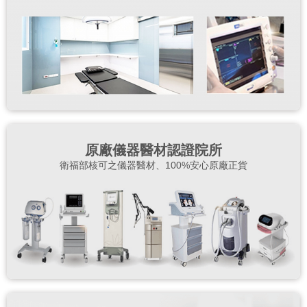
原廠儀器醫材認證院所
衛福部核可之儀器醫材、100%安心原廠正貨