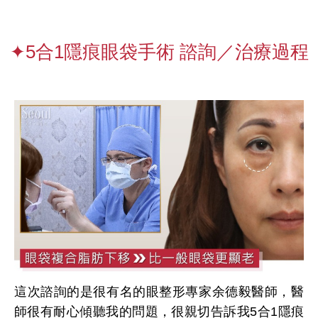
✦5合1隱痕眼袋手術 諮詢／治療過程
這次諮詢的是很有名的眼整形專家余德毅醫師，醫
師很有耐心傾聽我的問題，很親切告訴我5合1隱痕