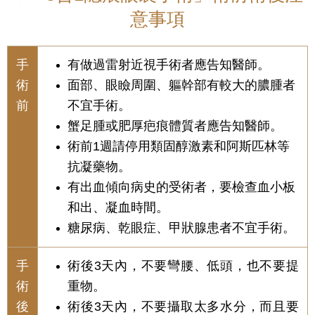
意事項
手
有做過雷射近視手術者應告知醫師。
術
面部、眼瞼周圍、軀幹部有較大的膿腫者
前
不宜手術。
蟹足腫或肥厚疤痕體質者應告知醫師。
術前1週請停用類固醇激素和阿斯匹林等
抗凝藥物。
有出血傾向病史的受術者，要檢查血小板
和出、凝血時間。
糖尿病、乾眼症、甲狀腺患者不宜手術。
手
術後3天內，不要彎腰、低頭，也不要提
術
重物。
後
術後3天內，不要攝取太多水分，而且要