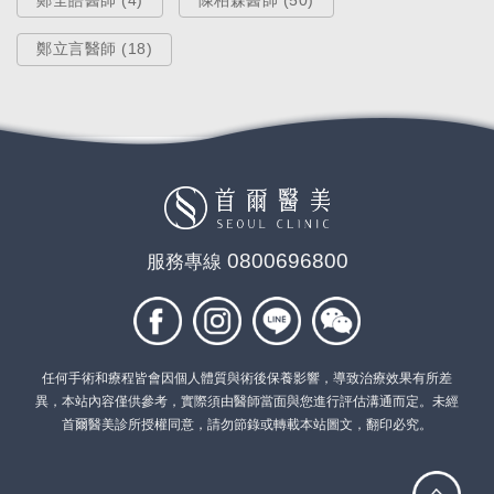
鄭立言醫師 (18)
熱門療程
眼袋專門診所！超高CP值的「5合1
隱痕眼袋手術」一小時擺脫疲憊倦
0800696800
服務專線
容！
Oct 10, 2025
任何手術和療程皆會因個人體質與術後保養影響，導致治療效果有所差
異，本站內容僅供參考，實際須由醫師當面與您進行評估溝通而定。未經
首爾醫美診所授權同意，請勿節錄或轉載本站圖文，翻印必究。