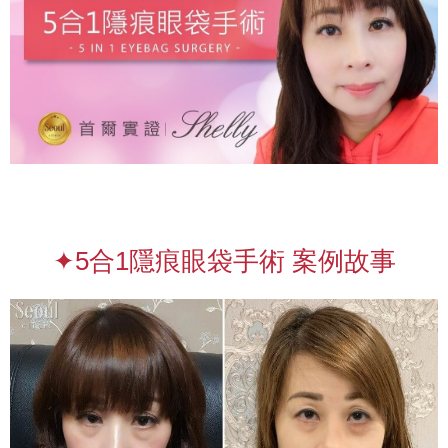
✦5合1隱痕眼袋手術 案例故事