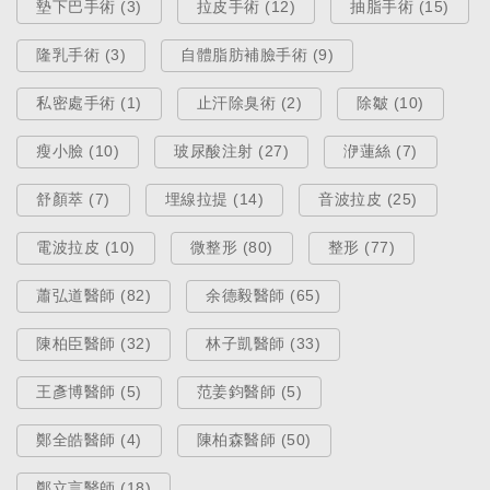
墊下巴手術 (3)
拉皮手術 (12)
抽脂手術 (15)
隆乳手術 (3)
自體脂肪補臉手術 (9)
私密處手術 (1)
止汗除臭術 (2)
除皺 (10)
醫療新知
瘦小臉 (10)
玻尿酸注射 (27)
洢蓮絲 (7)
對抗老化除了臉，還有脖子，最強
消除頸紋（脖紋）秘招！
舒顏萃 (7)
埋線拉提 (14)
音波拉皮 (25)
Dec 19, 2019
電波拉皮 (10)
微整形 (80)
整形 (77)
蕭弘道醫師 (82)
余德毅醫師 (65)
陳柏臣醫師 (32)
林子凱醫師 (33)
王彥博醫師 (5)
范姜鈞醫師 (5)
鄭全皓醫師 (4)
陳柏森醫師 (50)
鄭立言醫師 (18)