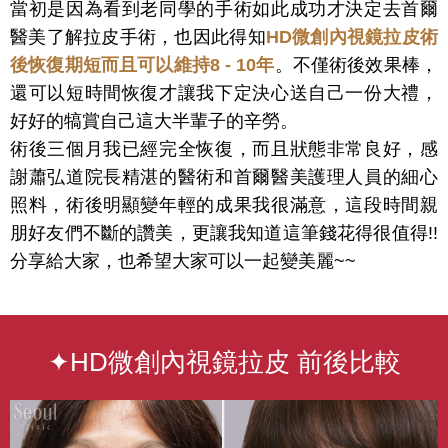
當初是因為看到老同學的手術如此成功才決定去首爾
醫美了解拉皮手術，也因此得知
HD微創內視鏡拉皮術
後恢復期短而且可以維持8 - 10年
。不僅術後效果棒，
還可以短時間恢復
才讓我下定決心送自己一份大禮，
好好的犒賞自己這大半輩子的
辛勞。
術後三個月我已經完全恢復，而且狀態非常良好，感
謝蕭弘道院長精湛的醫術和首爾醫美護理人員的細心
照料，術後明顯變年輕的成果我很滿意，這段時間親
朋好友們不斷的讚美，更讓我知道這筆錢花得很值得!!
分享給大家，也希望大家可以一起變美麗~~
✦HD微創內視鏡拉皮 前後比較