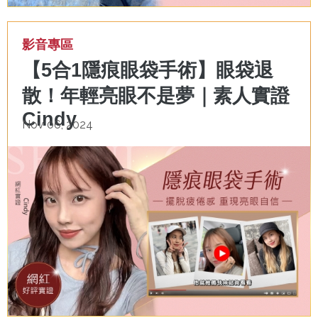
影音專區
【5合1隱痕眼袋手術】眼袋退
散！年輕亮眼不是夢｜素人實證
Cindy
Nov 06, 2024