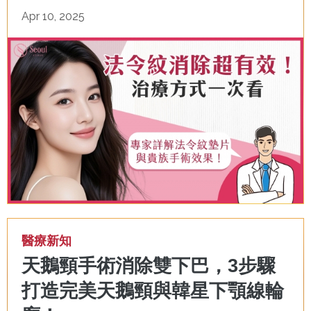
Apr 10, 2025
醫療新知
天鵝頸手術消除雙下巴，3步驟
打造完美天鵝頸與韓星下顎線輪