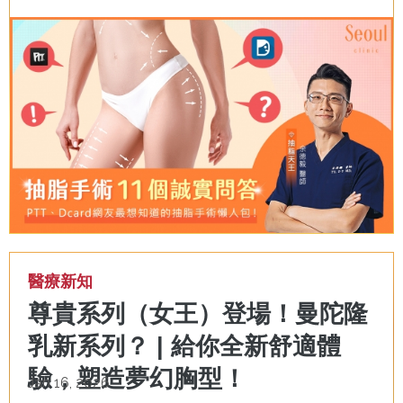
醫療新知
尊貴系列（女王）登場！曼陀隆
乳新系列？ | 給你全新舒適體
驗，塑造夢幻胸型！
Jan 16, 2026