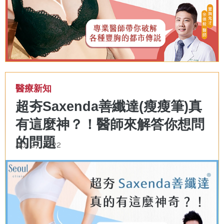
醫療新知
超夯Saxenda善纖達(瘦瘦筆)真
有這麼神？！醫師來解答你想問
的問題
Apr 27, 2022