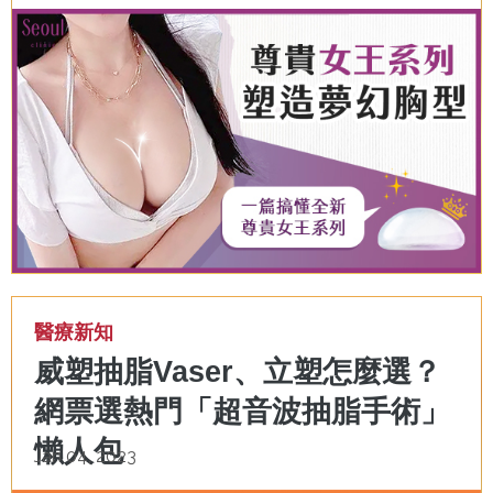
醫療新知
威塑抽脂Vaser、立塑怎麼選？
網票選熱門「超音波抽脂手術」
懶人包
Jan 04, 2023