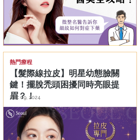
熱門療程
【髮際線拉皮】明星幼態臉關
鍵！擺脫禿頭困擾同時亮眼提
眉？！
Dec 09, 2024