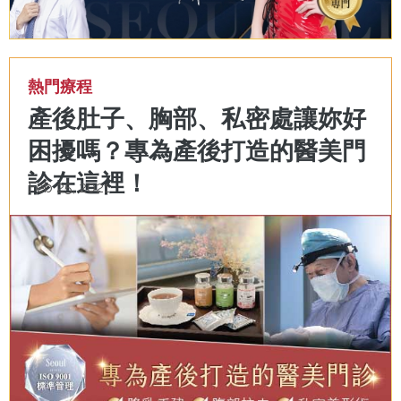
熱門療程
產後肚子、胸部、私密處讓妳好
困擾嗎？專為產後打造的醫美門
診在這裡！
Feb 25, 2021