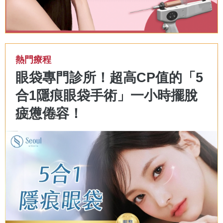
熱門療程
眼袋專門診所！超高CP值的「5
合1隱痕眼袋手術」一小時擺脫
疲憊倦容！
Oct 10, 2025