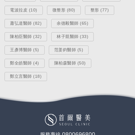
電波拉皮 (10)
微整形 (80)
整形 (77)
Aug 28, 2025
蕭弘道醫師 (82)
余德毅醫師 (65)
陳柏臣醫師 (32)
林子凱醫師 (33)
王彥博醫師 (5)
范姜鈞醫師 (5)
鄭全皓醫師 (4)
陳柏森醫師 (50)
鄭立言醫師 (18)
熱門療程
不再只追求鼻樑的高度？更精細的
歐韓多段式隆鼻手術！
0800696800
服務專線