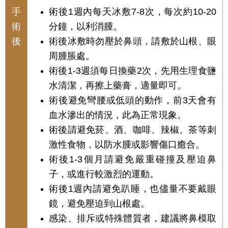
手
術後1週內每天冰敷7-8次，每次約10-20
術
分鐘，以利消腫。
後
術後冰敷時勿壓於鼻頭，請敷於山根、眼
周腫脹處。
術後1-3週須每日換藥2次，先用生理食鹽
水清潔，再擦上藥膏，適量即可。
術後避免彎腰或低頭的動作，前3天會有
血水滲出的情況，此為正常現象。
術後請避免菸、酒、咖啡、辣椒、茶等刺
激性食物，以防水腫或影響傷口癒合。
術後1-3個月請避免嚴重碰撞及壓迫鼻
子，或進行較激烈的運動。
術後1週內請避免趴睡，也儘量不要戴眼
鏡，避免壓迫到山根處。
感染、排斥或特殊體質者，建議將鼻模取