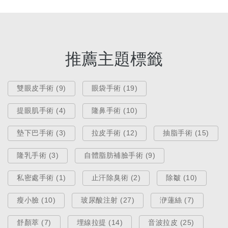
總整理！
Jan 07, 2026
推薦主題標籤
雙眼皮手術 (9)
眼袋手術 (19)
提眼肌手術 (4)
隆鼻手術 (10)
墊下巴手術 (3)
拉皮手術 (12)
抽脂手術 (15)
隆乳手術 (3)
自體脂肪補臉手術 (9)
私密處手術 (1)
止汗除臭術 (2)
除皺 (10)
醫療新知
瘦小臉 (10)
玻尿酸注射 (27)
洢蓮絲 (7)
3D列印隆鼻全解析！FITME完型美
舒顏萃 (7)
埋線拉提 (14)
音波拉皮 (25)
認證講師告訴你值得做嗎？