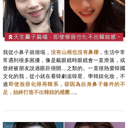
我從小鼻子就很塌，
沒有山根也沒有鼻樑
，生活中常
常遇到很多困擾，像是戴眼鏡時眼鏡會一直滑落，或
曾經被朋友說過眼距很開…之類的。一直很熱愛韓國
文化的我，從小就在看韓劇追韓星、學韓妞化妝，不
過
即使妝容化得再韓系，卻因為自身鼻子條件的不
足，始終打造不出韓妞的感覺
…。