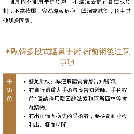
一個月內不能用手擠粉刺；不建議去擠青春痘或粉
剌，不當擠壓，容易導致痘疤、凹洞或感染，衍生其
他肌膚問題。
✦歐韓多段式隆鼻手術 術前術後注意
事項
手
蟹足腫或肥厚疤痕體質者應告知醫師。
術
有進行過重大手術者應告知醫師。手術程
前
前1週請停用類固醇激素和阿斯匹林等抗
凝藥物。
有出血傾向病史的受術者，要檢查血小板
和出、凝血時間。