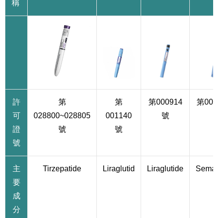
稱
許
第
第
第000914
第001
可
028800~028805
001140
號
證
號
號
號
主
Tirzepatide
Liraglutid
Liraglutide
Semag
要
成
分