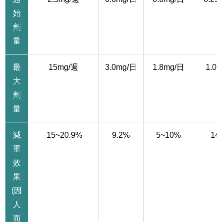
始
劑
量
最
15mg/週
3.0mg/日
1.8mg/日
1.0
大
劑
量
減
15~20.9%
9.2%
5~10%
14
重
效
果
(因
人
而