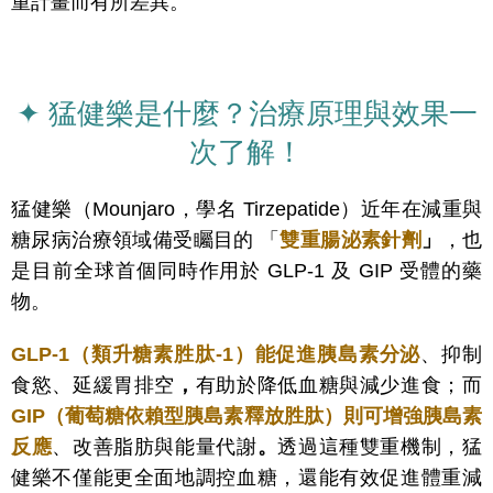
重計畫而有所差異。
✦ 猛健樂是什麼？治療原理與效果一
次了解！
猛健樂（Mounjaro，學名 Tirzepatide）近年在減重與
糖尿病治療領域備受矚目的 「
雙重腸泌素針劑
」
，也
是目前全球首個同時作用於 GLP-1 及 GIP 受體的藥
物。
GLP-1（類升糖素胜肽-1）能促進胰島素分
泌
、抑制
食慾、延緩胃排空
，
有助於降低血糖與減少進食；而
GIP（葡萄糖依賴型胰島素釋放胜肽）則可增強胰島素
反應
、改善脂肪與能量代謝
。
透過這種雙重機制，猛
健樂不僅能更全面地調控血糖，還能有效促進體重減