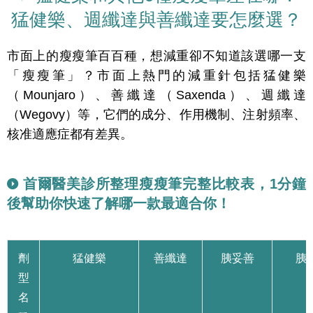
猛健樂、週纖達與善纖達要怎麼選？
市面上的瘦瘦筆百百種，想減重卻不知道該選哪一支
「瘦瘦筆」？市面上熱門的減重針包括猛健樂
（Mounjaro）、善纖達（Saxenda）、週纖達
（Wegovy）等，它們的成分、作用機制、注射頻率、
核准適應症都有差異。
首爾醫美診所整理瘦瘦筆完整比較表，1分鐘
後幫助你快速了解哪一款最適合你！
劑
猛健樂
善纖達
胰妥善
胰
型
名