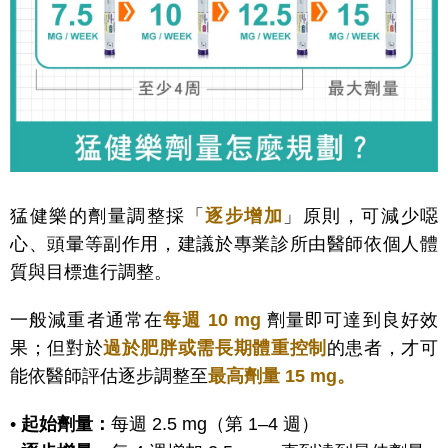
猛健樂的劑量調整採「
逐步增加
」原則，可減少噁
心、頭暈等副作用，建議於專業診所由醫師依個人體
質與目標進行調整。
一般減重者通常在
每週 10 mg
劑量即可達到良好效
果；但對於
過於肥胖或需長期體重控制
的患者，才可
能依醫師評估逐步調整至
最高劑量 15 mg。
•
起始劑量：
每週 2.5 mg（第 1–4 週）