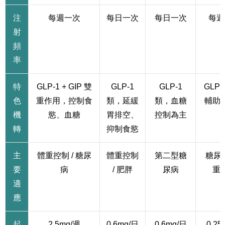
注
每週一次
每日一次
每日一次
每週
射
頻
率
特
GLP-1 + GIP 雙
GLP-1
GLP-1
GLP-
色
重作用，控制食
類，延緩
類，血糖
輔助
機
慾、血糖
胃排空、
控制為主
轉
抑制食慾
主
體重控制 / 糖尿
體重控制
第二型糖
糖尿病
要
病
/ 肥胖
尿病
重
適
應
起
2.5mg/週
0.6mg/日
0.6mg/日
0.25