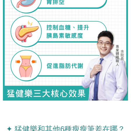
✦ 猛健樂和其他6種瘦瘦筆差在哪？