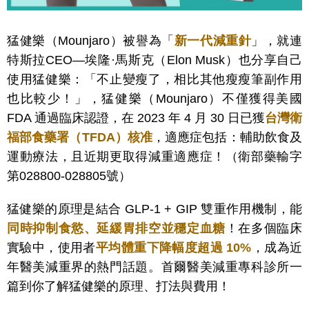
猛健樂（Mounjaro）被譽為「
新一代減重針
」，就連
特斯拉CEO—埃隆·馬斯克（Elon Musk）也分享自己
使用猛健樂：「不止變瘦了，相比其他瘦瘦筆副作用
也比較少！」，猛健樂（Mounjaro）不僅獲得美國
FDA 通過臨床認證，在 2023 年 4 月 30 日已獲
台灣衛
福部食藥署（TFDA）核准
，適應症包括：輔助飲食及
運動療法，且近期更取得減重適應症！（衛部藥輸字
第028800-028805號）
猛健樂的原理是結合 GLP-1 + GIP 雙重作用機制，能
同時抑制食慾、延緩胃排空並穩定血糖
！在多個臨床
實驗中，使用者
平均體重下降幅度超過 10%
，成為近
年醫美減重界的熱門話題。首爾醫美減重專科診所一
篇到你了解猛健樂的原理、打法與費用！