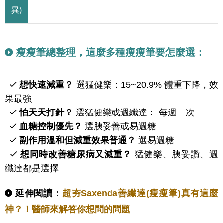
異)
瘦瘦筆總整理，這麼多種瘦瘦筆要怎麼選：
想快速減重？
選猛健樂：15~20.9% 體重下降，效
果最強
怕天天打針？
選猛健樂或週纖達： 每週一次
血糖控制優先？
選胰妥善或易週糖
副作用溫和但減重效果普通？
選易週糖
想同時改善糖尿病又減重？
猛健樂、胰妥讚、週
纖達都是選擇
延伸閱讀
：
超夯Saxenda善纖達(瘦瘦筆)真有這麼
神？！醫師來解答你想問的問題