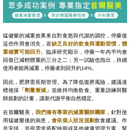
猛健樂的減重效果來自對食慾與代謝的調控，停藥後
這些作用會消失，若
缺乏良好的飲食與運動習慣，體
重確實可能回升
。臨床研究顯示，停藥一年內平均會
回復已減輕體重的三分之二；另一試驗也指出，持續
使用者能再減重，停藥者則回升約14%。
因此，肥胖需長期管理。為了降低復胖風險，建議達
標後採
「
劑量漸減」
並維持均衡飲食、重量訓練與醫
師規劃的計畫
，讓新代謝平衡自然穩定。
在首爾醫美，
我們擁有專業的減重醫師團隊
，針對使
用猛健樂後的病患，
會依個人狀況規劃
飲食建議、作
息安排，並視需求搭配抽脂或其他健康管理方案，幫