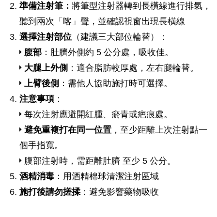
準備注射筆：
將筆型注射器轉到長橫線進行排氣，
聽到兩次「喀」聲，並確認視窗出現長橫線
選擇注射部位
（建議三大部位輪替）：
腹部
：肚臍外側約 5 公分處，吸收佳。
大腿上外側
：適合脂肪較厚處，左右腿輪替。
上臂後側
：需他人協助施打時可選擇。
注意事項
：
每次注射應避開紅腫、瘀青或疤痕處。
避免重複打在同一位置
，至少距離上次注射點一
個手指寬。
腹部注射時，需距離肚臍 至少 5 公分。
酒精消毒
：用酒精棉球清潔注射區域
施打後請勿搓揉
：避免影響藥物吸收