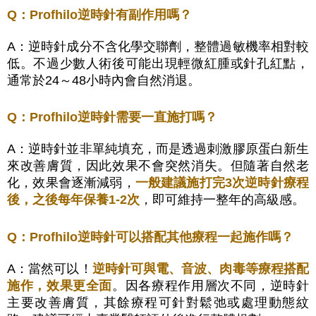
Q：Profhilo逆時針有副作用嗎？
A：逆時針成分不含化學交聯劑，整體過敏機率相對較
低
。不過少數人術後可能出現輕微紅腫或針孔紅點，
通常於24～48小時內會自然消退。
Q：Profhilo逆時針需要一直施打嗎？
A：逆時針並非單純填充，而是透過刺激膠原蛋白新生
來改善膚質，因此效果不會突然消失。但隨著自然老
化，效果會逐漸減弱，
一般建議施打完3次逆時針療程
後，之後每年保養1-2次
，即可維持一整年的高級感。
Q：Profhilo逆時針可以搭配其他療程一起施作嗎？
A：當然可以！
逆時針可與電、音波、肉毒等療程搭配
施作，效果更全面
。因各療程作用層次不同，逆時針
主要改善膚質，其餘療程可針對鬆弛或處理動態紋