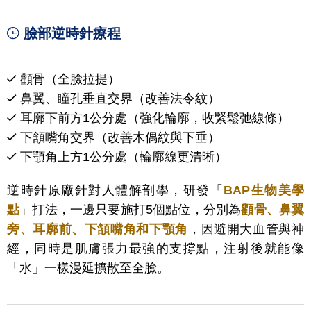
臉部逆時針療程
顴骨（全臉拉提）
鼻翼、
瞳孔垂直交界（改善法令紋）
耳廓下前方1公分處（強化輪廓，收緊鬆弛線條）
下頷嘴角交界（改善木偶紋與下垂）
下顎角上方1公分處（輪廓線更清晰）
逆時針原廠針對人體解剖學，研發「
BAP生物美學
點
」打法，一邊只要施打5個點位，分別為
顴骨、鼻翼
旁、耳廓前、下頷嘴角和下顎角
，因避開大血管與神
經，同時是肌膚張力最強的支撐點，注射後就能像
「水」一樣漫延擴散至全臉。