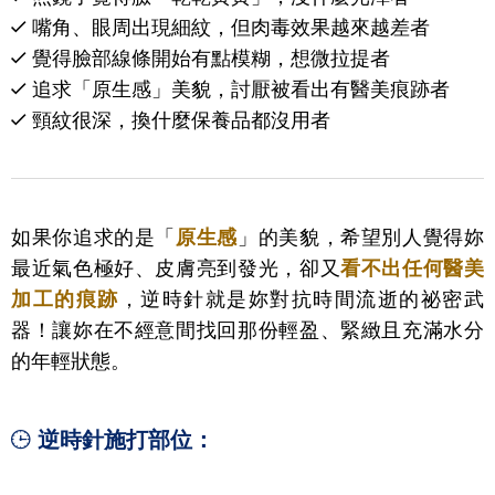
嘴角、眼周出現細紋，但肉毒效果越來越差者
覺得臉部線條開始有點模糊，想微拉提者
追求「原生感」美貌，討厭被看出有醫美痕跡者
頸紋很深，換什麼保養品都沒用者
如果你追求的是「
原生感
」的美貌，希望別人覺得妳
最近氣色極好、皮膚亮到發光，卻又
看不出任何醫美
加工的痕跡
，逆時針就是妳對抗時間流逝的祕密武
器！讓妳在不經意間找回那份輕盈、緊緻且充滿水分
的年輕狀態。
逆時針施打部位：