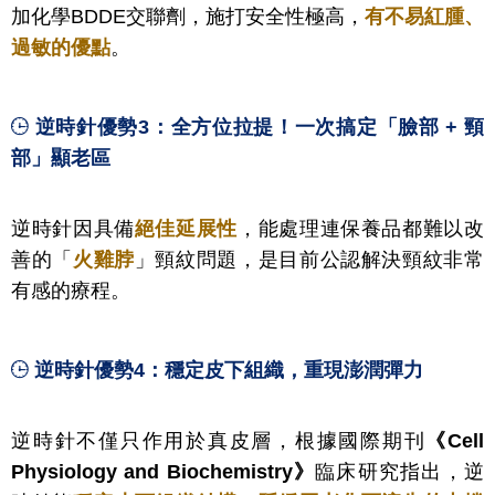
加化學BDDE交聯劑，施打安全性極高，
有不易紅腫、
過敏的優點
。
逆時針優勢3：全方位拉提！一次搞定「臉部 + 頸
部」顯老區
逆時針因具備
絕佳延展性
，能處理連保養品都難以改
善的「
火雞脖
」頸紋問題，是目前公認解決頸紋非常
有感的療程。
逆時針優勢4：穩定皮下組織，重現澎潤彈力
逆時針不僅只作用於真皮層，根據國際期刊
《
Cell
Physiology and Biochemistry
》
臨床研究指出，逆