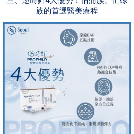
三、逆時針4大優勢！怕痛族、忙碌
族的首選醫美療程