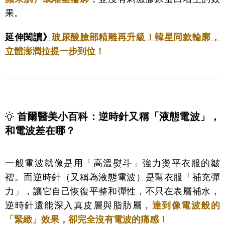
果。
延伸閱讀》
玻尿酸臉部精雕再升級！韓星同款輪廓，
立體澎潤拉提一步到位！
首爾醫美小百科：逆時針又稱「液態電波」，
和電波差在哪？
一般電波就像是用「高溫熨斗」強力燙平衣服的皺
褶。而逆時針（又稱為液態電波）是幫衣服「補充彈
力」，讓它自己恢復平整和彈性，不只在表層補水，
逆時針還能深入真皮層與脂肪層，
達到像電波般的
「緊緻」效果，卻完全沒有電波的痛感！