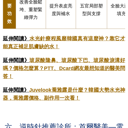
改善全臉鬆
要
提升表皮亮
五官局部塑
全臉大
垮、重塑緊
功
度與補水
型與支撐
填充
緻彈力
效
延伸閱讀》
水光針療程風靡韓國真有這麼神？靠它才
能真正補足肌膚缺的水！
延伸閱讀》
玻尿酸隆鼻、玻尿酸下巴、玻尿酸淚溝好
嗎？價格怎麼算？PTT、Dcard網友最想知道的醫美問
答！
延伸閱讀》
Juvelook喬雅露是什麼？韓國大勢水光神
器，喬雅露價格、副作用一次看！
六、逆時針推薦診所：首爾醫美—電