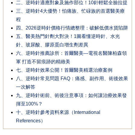
二、逆時針適應對象及施作部位！10針輕鬆全臉拉提
三、逆時針4大優勢！怕痛族、忙碌族的首選醫美療
程
四、2026逆時針價格行情總整理：破解低價水貨陷阱
五、醫美熱門針劑大對決！1圖看懂逆時針、水光
針、玻尿酸、膠原蛋白增生劑差異
六、逆時針推薦診所：首爾醫美—電視名醫陳柏森領
軍 打造不留痕跡的精緻美
七、逆時針效果公開！首爾醫美精選治療案例
八、逆時針常見問題 FAQ：痛感、副作用、術後效果
一次解答
九、逆時針術前、術後注意事項：如何讓治療效果發
揮至100%？
十、逆時針參考資料來源（International
References）