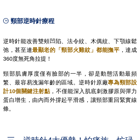
頸部逆時針療程
逆時針能改善雙頰凹陷、法令紋、木偶紋、下顎線鬆
弛，甚至連
最顯老的「頸部火雞紋」都能撫平
，達成
360度無死角拉提！
頸部肌膚厚度僅有臉部的一半，卻是動態活動最頻
繁、最容易洩漏年齡的區域。逆時針原廠
專為頸部設
計10個關鍵注射點
，不僅能深入肌底刺激膠原與彈力
蛋白增生，由內而外撐起平滑感，讓頸部重回緊實線
條。