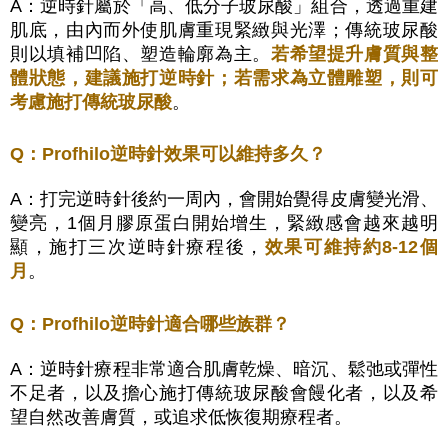
A：逆時針屬於「高、低分子玻尿酸」組合，透過重建
肌底，由內而外使肌膚重現緊緻與光澤；傳統玻尿酸
則以填補凹陷、塑造輪廓為主。
若希望提升膚質與整
體狀態，建議施打逆時針；若需求為立體雕塑，則可
考慮施打傳統玻尿酸
。
Q：Profhilo逆時針效果可以維持多久？
A：打完逆時針後約一周內，會開始覺得皮膚變光滑、
變亮，1個月膠原蛋白開始增生，緊緻感會越來越明
顯，施打三次逆時針療程後，
效果可維持約8-12個
月
。
Q：Profhilo逆時針適合哪些族群？
A：逆時針療程非常適合肌膚乾燥、暗沉、鬆弛或彈性
不足者
，以及擔心施打傳統玻尿酸會饅化者，以及希
望自然改善膚質，或追求低恢復期療程者。