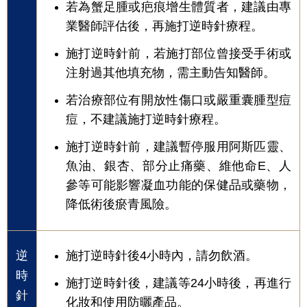
若為蟹足腫或疤痕增生體質者，建議由專
業醫師評估後，再施打逆時針療程。
施打逆時針前，若施打部位曾接受手術或
注射過其他填充物，需主動告知醫師。
若治療部位有開放性傷口或嚴重囊腫型痘
痘，不建議施打逆時針療程。
施打逆時針前，建議暫停服用阿斯匹靈、
魚油、銀杏、部分止痛藥、維他命E、人
參等可能影響凝血功能的保健品或藥物，
降低術後瘀青風險。
逆
施打逆時針後4小時內，請勿飲酒。
時
施打逆時針後，建議等24小時後，再進行
針
化妝和使用防曬產品。