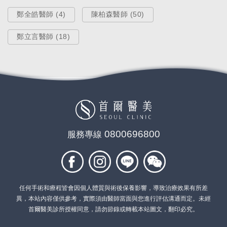
鄭全皓醫師 (4)
陳柏森醫師 (50)
鄭立言醫師 (18)
整形手術
【果凍矽膠隆乳手術】超美胸 自然
飽滿水滴／素人實證 Kiki
0800696800
服務專線
Dec 19, 2019
任何手術和療程皆會因個人體質與術後保養影響，導致治療效果有所差
異，本站內容僅供參考，實際須由醫師當面與您進行評估溝通而定。未經
首爾醫美診所授權同意，請勿節錄或轉載本站圖文，翻印必究。