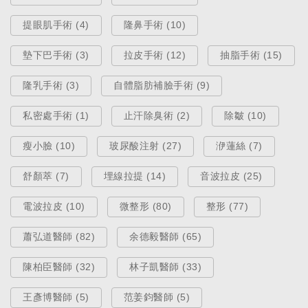
提眼肌手術 (4)
隆鼻手術 (10)
墊下巴手術 (3)
拉皮手術 (12)
抽脂手術 (15)
隆乳手術 (3)
自體脂肪補臉手術 (9)
私密處手術 (1)
止汗除臭術 (2)
除皺 (10)
整形手術
瘦小臉 (10)
玻尿酸注射 (27)
洢蓮絲 (7)
【自體脂肪隆乳（豐胸）手術】把
舒顏萃 (7)
埋線拉提 (14)
音波拉皮 (25)
脂肪放在對的位置／素人實證 Tina
電波拉皮 (10)
微整形 (80)
整形 (77)
Dec 30, 2019
蕭弘道醫師 (82)
余德毅醫師 (65)
陳柏臣醫師 (32)
林子凱醫師 (33)
王彥博醫師 (5)
范姜鈞醫師 (5)