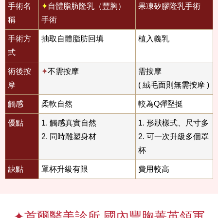
手術名
✦
自體脂肪隆乳（豐胸）
果凍矽膠隆乳手術
稱
手術
手術方
抽取自體脂肪回填
植入義乳
式
術後按
✦
不需按摩
需按摩
摩
( 絨毛面則無需按摩 )
觸感
柔軟自然
較為Q彈堅挺
優點
1. 觸感真實自然
1. 形狀樣式、尺寸多
2. 同時雕塑身材
2. 可一次升級多個罩
杯
缺點
罩杯升級有限
費用較高
✦首爾醫美診所 國內豐胸菁英領軍