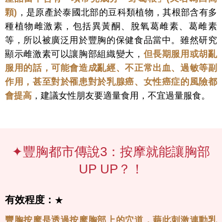
顆)
，是原產於泰國北部的豆科類植物，其根部含有多
種植物雌激素，包括異黃酮、脫氧葛雌素、葛雌素
等，所以被廣泛用於豐胸的保健食品當中。雖然研究
顯示雌激素可以讓胸部組織變大，
但長期服用或胡亂
服用的話，可能會造成亂經、不正常出血、過敏等副
作用，甚至對於罹患對於乳腺癌、女性癌症的風險都
會提高
，建議女性朋友要適量食用，不宜過量服食。
✦豐胸都市傳說3：按摩就能讓胸部
UP UP？！
有效程度：
★
豐胸按摩是透過按摩胸部上的穴道，藉此刺激連動乳