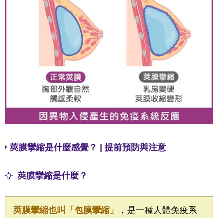
莢
膜攣
縮是什
麼感覺？ | 提前預防與注意
莢膜攣縮是什麼？
莢膜攣縮也叫「包膜攣縮」
，是一種人體免疫系