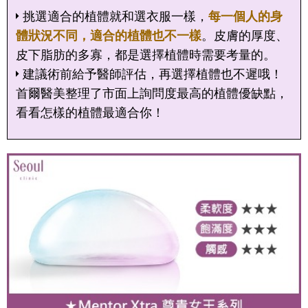
挑選適合的植體就和選衣服一樣，
每一個人的身
體狀況不同，適合的植體也不一樣
。皮膚的厚度、
皮下脂肪的多寡，都是選擇植體時需要考量的。
建議術前給予醫師評估，再選擇植體也不遲哦！
首爾醫美整理了市面上詢問度最高的植體優缺點，
看看怎樣的植體最適合你！