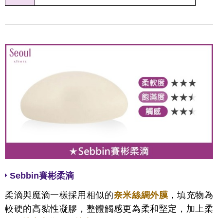
Sebbin賽彬柔滴
柔滴與魔滴一樣採用相似的
奈米絲綢外膜
，填充物為
較硬的高黏性凝膠，整體觸感更為柔和堅定，加上柔