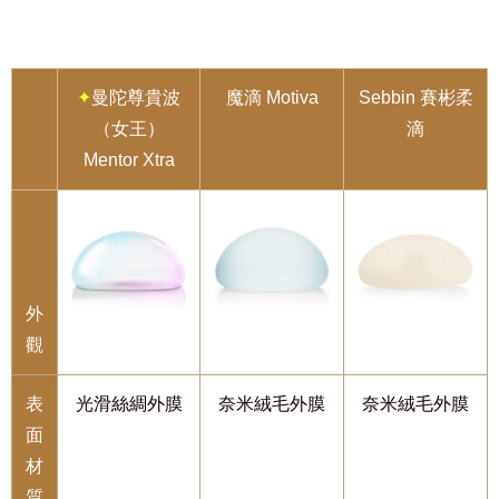
✦
曼陀尊貴波
魔滴 Motiva
Sebbin 賽彬柔
（女王）
滴
Mentor Xtra
外
觀
表
光滑絲綢外膜
奈米絨毛外膜
奈米絨毛外膜
面
材
質