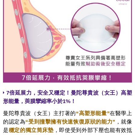
7倍延
展力，
安全又穩定！曼陀尊貴波（女王）高塑
形能量，莢膜攣縮率小於1%！
曼陀尊貴波（女王）主打著的
“高塑形能量”
在醫學上
的認定為
“受到撞擊擁有快速恢復原狀的能力”
，就像
是
穩定的獨立筒床墊
，即使受到外部下壓也能有效抵