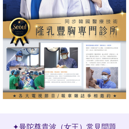
✦曼陀尊貴波（女王）常見問題