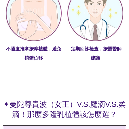
不過度推拿按摩植體，避免
定期回診檢查，按照醫師
植體位移
建議
✦曼陀尊貴波（女王）V.S.魔滴V.S.柔
滴！那麼多隆乳植體該怎麼選？