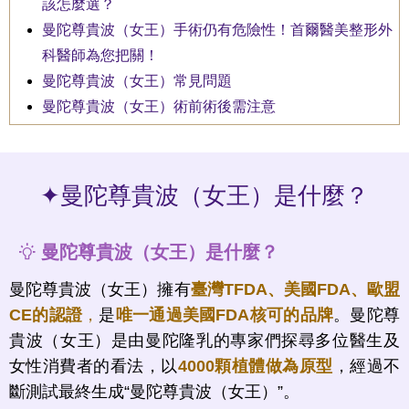
該怎麼選？
曼陀尊貴波（女王）手術仍有危險性！首爾醫美整形外
科醫師為您把關！
曼陀尊貴波（女王）常見問題
曼陀尊貴波（女王）術前術後需注意
✦曼陀尊貴波（女王）是什麼？
曼陀尊貴波（女王）是什麼？
曼陀尊貴波（女王）擁有
臺灣TFDA、美國FDA、歐盟
CE的認證
，
是
唯一通過美國FDA核可的品牌
。曼陀尊
貴波（女王）是由曼陀隆乳的專家們探尋多位醫生及
女性消費者的看法，以
4000顆植體做為原型
，經過不
斷測試最終生成“
曼陀尊貴波（女王）
”。