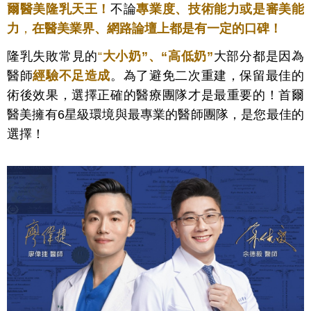
爾醫美隆乳天王
！
不論
專業度、技術能力
或是
審美能
力
，
在
醫美業界、網路論壇上都是有一定的口碑！
隆乳失敗常見的
“
大小奶”、“高低奶”
大部分都是因為
醫師
經驗不足造成
。為了避免二次重建，保留最佳的
術後效果，選擇正確的醫療團隊才是最重要的！首爾
醫美擁有6星級環境與最專業的醫師團隊，是您最佳的
選擇！