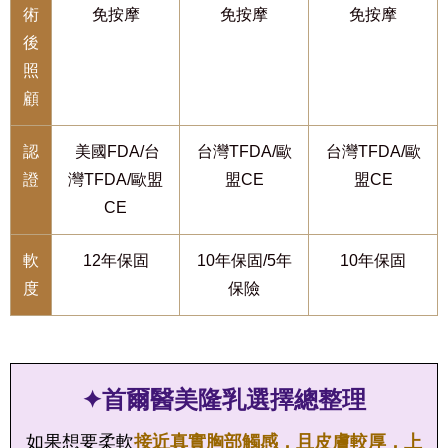
術
免按摩
免按摩
免按摩
後
照
顧
認
美國FDA/台
台灣TFDA/歐
台灣TFDA/歐
證
灣TFDA/歐盟
盟CE
盟CE
CE
軟
12年保固
10年保固/5年
10年保固
度
保險
✦首爾醫美隆乳選擇
總整理
如果想要柔軟
接近真實胸部觸感，且皮膚較厚，上