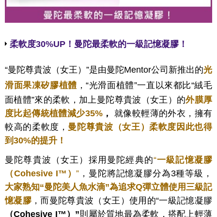
柔軟度30%UP！曼陀最柔軟的一級記憶凝膠！
“曼陀尊貴波（女王）”是由曼陀Mentor公司新推出的
光
滑面果凍矽膠植體
，“光滑面植體”一直以來都比“絨毛
面植體”來的柔軟，加上曼陀尊貴波（女王）的
外膜厚
度比起傳統植體減少35%
，
就像較輕薄的外衣，擁有
較高的柔軟度，
曼陀尊貴波（女王）柔軟度因此也得
到30%的提升！
曼陀尊貴波（女王）採用曼陀經典的
“
一級記憶凝膠
（
Cohesive I™
）
”
，曼陀將記憶凝膠分為3種等級，
大家熟知
“
曼陀美人魚水滴
”
為追求Q彈立體使用三級記
憶凝膠
，而曼陀尊貴波（女王）使用的“一級記憶凝膠
（
Cohesive I™
）”
則屬於質地最為柔軟，搭配上輕薄