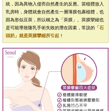
統，因為異物入侵而自然產生的反應。當植體放入
乳房時，身體就會自然產生一層薄膜包裹植體，也
因為形似豆莢，所以稱之為「莢膜」。莢膜攣縮也
是可能導致隆乳手術失敗的潛在因素，常說的
「石
頭奶」就是莢膜攣縮所引起
！