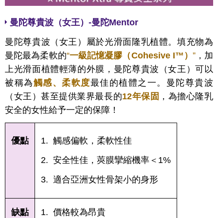
曼陀尊貴波（女王）-曼陀Mentor
曼陀尊貴波（女王）屬於光滑面隆乳植體。填充物為
曼陀最為柔軟的
“
一級記憶凝膠
（
Cohesive I™
）
”
，加
上光滑面植體輕薄的外膜，曼陀尊貴波（女王）可以
被稱為
觸感、柔軟度
最佳的植體之一。曼陀尊貴波
（女王）甚至提供業界最長的
12年保固
，為擔心隆乳
安全的女性給予一定的保障！
優點
1. 觸感偏軟，柔軟性佳
2. 安全性佳，莢膜攣縮機率＜1%
3. 適合亞洲女性骨架小的身形
缺點
1. 價格較為昂貴