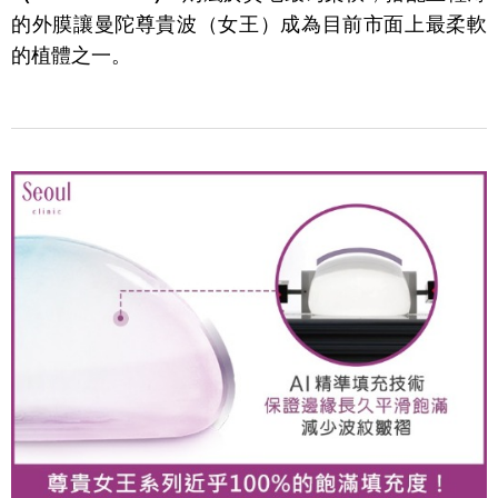
的外膜讓曼陀尊貴波（女王）成為目前市面上最柔軟
的植體之一。