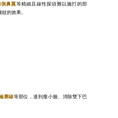
兩側鼻翼
等精細且線性探頭難以施打的部
皺紋的效果。
輪廓線
等部位，達到瘦小臉、消除雙下巴