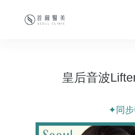
皇后音波Lif
✦同