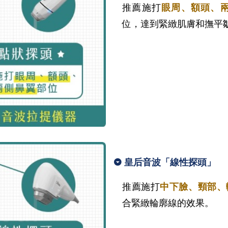
推薦施打
眼周、額頭、
位，達到緊緻肌膚和撫平
皇后音波「線性探頭」
推薦施打
中下臉、頸部、
合緊緻輪廓線的效果。