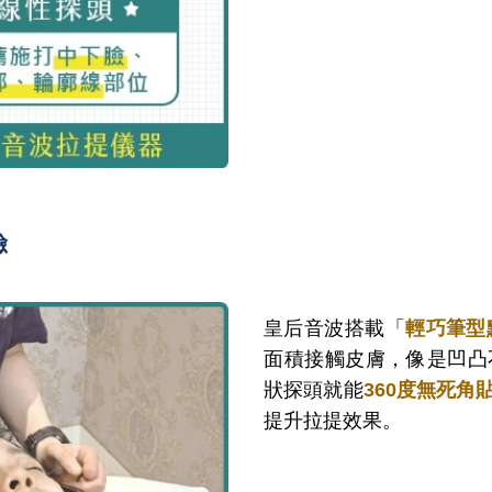
臉
皇后音波搭載「
輕巧筆型
面積接觸皮膚，像是凹凸
狀探頭就能
360度無死角
提升拉提效果。