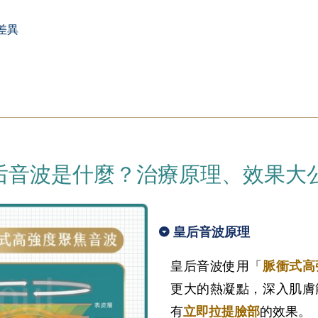
差異
例
后音波是什麼？治療原理、效果大
皇后音波原理
皇后音波使用「
脈衝式高
更大的熱凝點，深入肌膚
有
立即拉提臉部
的效果。