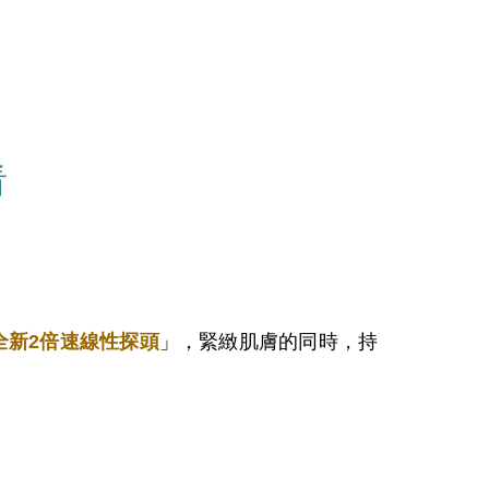
看
全新2倍速線性探頭
」，緊緻肌膚的同時，持