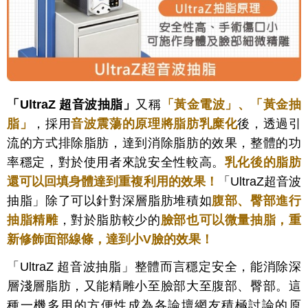
「UltraZ 超音波抽脂」
又稱
「黃金電波」、「黃金抽
脂」
，採用
音波震蕩的原理將脂肪乳糜化
後，透過引
流的方式排除脂肪，達到消除脂肪的效果，整體的功
率穩定，對於使用者來說安全性較高。
乳化後的脂肪
還可以回填身體達到重複利用的效果！
「UltraZ超音波
抽脂」除了可以針對深層脂肪堆積如
腹部、臀部進行
抽脂精雕
，對於脂肪較少的
臉部也可以微量抽脂，重
新修飾面部線條，達到小V臉的效果！
「UltraZ 超音波抽脂」整體而言穩定安全，能消除深
層淺層脂肪，又能精雕小至臉部大至腹部、臀部。這
種一機多用的方便性成為各論壇網友積極討論的原