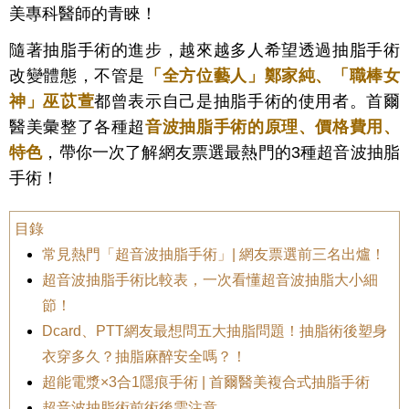
美專科醫師的青睞！
隨著抽脂手術的進步，越來越多人希望透過抽脂手術
改變體態，不管是
「
全方位
藝人」鄭家純、「職棒女
神」巫苡萱
都曾表示自己是抽脂手術的使用者。首爾
醫美彙整了各種超
音波抽脂手術的
原理、價格費用、
特色
，帶你一次了解網友票選最熱門的3種超音波抽脂
手術！
目錄
常見熱門「超音波抽脂手術」| 網友票選前三名出爐！
超音波抽脂手術比較表，一次看懂超音波抽脂大小細
節！
Dcard、PTT網友最想問五大抽脂問題！抽脂術後塑身
衣穿多久？抽脂麻醉安全嗎？！
超能電漿×3合1隱痕手術 | 首爾醫美複合式抽脂手術
超音波抽脂術前術後需注意