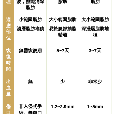
理
波，
熱能消除
脂肪
脂肪
脂肪
適
小範圍脂肪
大小範圍脂肪
大小範圍脂肪
應
淺層脂肪堆積
易於臉部抽脂
深淺層脂肪堆
部
精雕
積
位
恢
無需恢復期
5~7天
3~7天
復
時
間
出
無
少
非常少
血
量
傷
非入侵式手
1.2~2.9mm
1~5mm
口
術，
無傷口