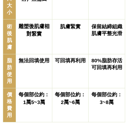
大
小
術
雕塑後肌膚相
肌膚緊實
保留結締組織
後
肌膚平整光滑
對緊實
肌
膚
脂
無法回填使用
可回填再利用
80%脂肪存活
肪
可回填再利用
使
用
價
每個部位約：
每個部位約：
每個部位約：
格
1萬5~3萬
2萬~6萬
3~8萬
費
用