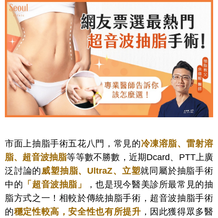
市面上抽脂手術五花八門，常見的
冷凍溶脂、雷射溶
脂、超音波抽脂
等等數不勝數，近期Dcard、PTT上廣
泛討論的
威塑抽脂、UltraZ、立塑
就同屬於抽脂手術
中的
「
超音波抽脂
」
，也是現今醫美診所最常見的抽
脂方式之一！相較於傳統抽脂手術，超音波抽脂手術
的
穩定性較高，安全性也有所提升
，因此獲得眾多醫