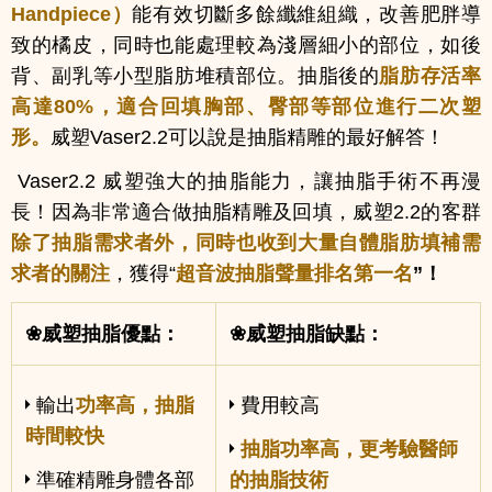
Handpiece）
能有效切斷多餘纖維組織，改善肥胖導
致的橘皮，同時也能處理較為淺層細小的部位，如後
背、副乳等小型脂肪堆積部位。抽脂後的
脂肪存活率
高達80%
，適合回填胸部、臀部等部位進行二次塑
形。
威塑Vaser2.2可以說是抽脂精雕的最好解答！
Vaser2.2 威塑強大的抽脂能力，讓抽脂手術不再漫
長！因為非常適合做抽脂精雕及回填，威塑2.2的客群
除了抽脂需求者外，同時也收到大量自體脂肪填補需
求者的關注
，獲得“
超音波抽脂聲量排名第一名
”！
❀威塑抽脂優點：
❀威塑抽脂缺點：
輸出
功率高，抽脂
費用較高
時間較快
抽脂功率高，更考驗醫師
準確精雕身體各部
的抽脂技術