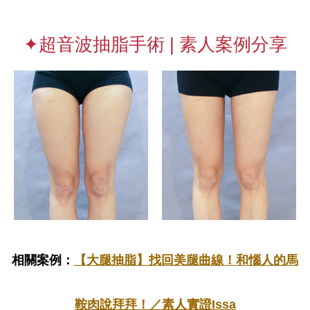
✦超音波抽脂手術 | 素人案例分享
相關案例：
【大腿抽脂】找回美腿曲線！和惱人的馬
鞍肉說拜拜！／素人實證Issa