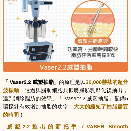
「
Vaser2.2
威塑抽脂
」
的原理是以
36,000赫茲的超音
波振動
，透過與脂肪細胞共振將脂肪乳靡化後抽出，
達到消除脂肪的效果。「 Vaser2.2 威塑抽脂」配備5
環探針有效增加抽脂的功率，
大大的縮短了抽脂需要
的時間
！
威塑2.2推出的新把手（VASER Smooth