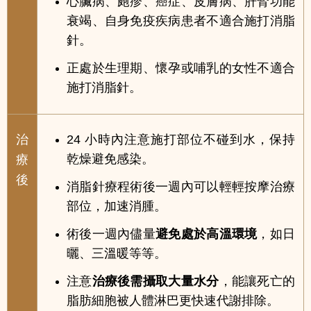
心臟病、皰疹、癌症、皮膚病、肝腎功能
衰竭、自身免疫疾病患者不適合施打消脂
針。
正處於生理期、懷孕或哺乳的女性不適合
施打消脂針。
治
24 小時內注意施打部位不碰到水，保持
乾燥避免感染。
療
後
消脂針療程術後一週內可以輕輕按摩治療
部位，加速消腫。
術後一週內儘量
避免處於高溫環境
，如日
曬、三溫暖等等。
注意
治療後需攝取大量水分
，能讓死亡的
脂肪細胞被人體淋巴更快速代謝排除。