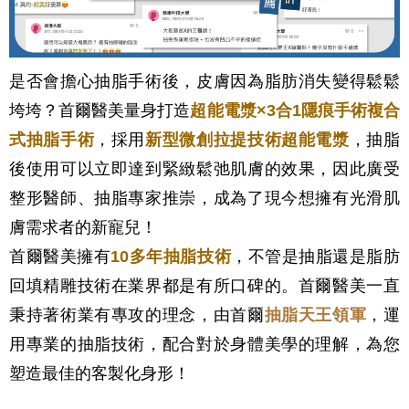
是否會擔心抽脂手術後，皮膚因為脂肪消失變得鬆鬆
垮垮？首爾醫美量身打造
超能電漿×3合1隱痕手術複合
式抽脂手術
，採用
新型微創拉提技術超能電漿
，抽脂
後使用可以立即達到緊緻鬆弛肌膚的效果，因此廣受
整形醫師、抽脂專家推崇，成為了現今想擁有光滑肌
膚需求者的新寵兒！
首爾醫美擁有
10多年抽脂技術
，不管是抽脂還是脂肪
回填精雕技術在業界都是有所口碑的。首爾醫美一直
秉持著術業有專攻的理念，由首爾
抽脂天王領軍
，運
用專業的抽脂技術，配合對於身體美學的理解，為您
塑造最佳的客製化身形！