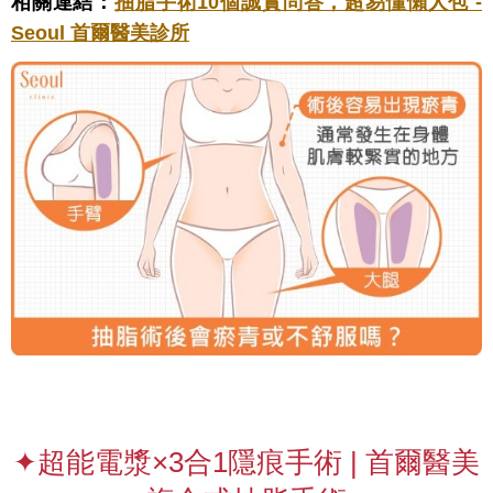
相關連結：
抽脂手術10個誠實問答，超易懂懶人包 -
Seoul 首爾醫美診所
✦超能電漿×3合1隱痕手術 | 首爾醫美