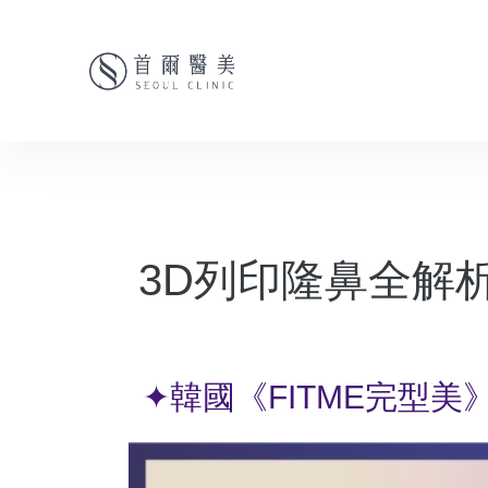
3D列印隆鼻全解
✦韓國《FITME完型