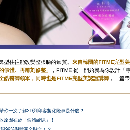
鼻型往往能改變整張臉的氣質。
來自韓國的FITME完型
的假體、再雕刻修整」
，FITME 從一開始就為你設計「
全皓醫師領軍，同時也是FITME完型美認證講師
，一篇帶
師帶你一次了解3D列印客製化隆鼻是什麼？
敗原因在於「假體縫隙」！
現99%假體完全貼合！？