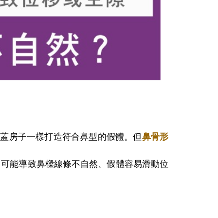
像蓋房子一樣打造符合鼻型的假體。但
鼻骨形
了可能導致鼻樑線條不自然、假體容易滑動位