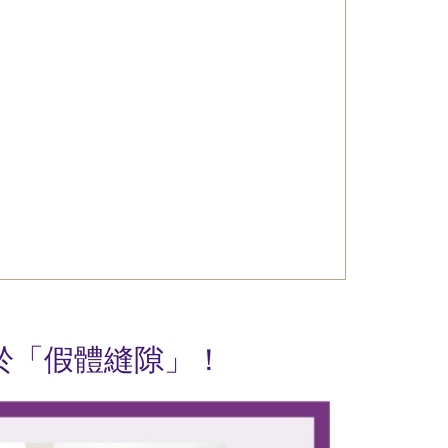
於「假體縫隙」！