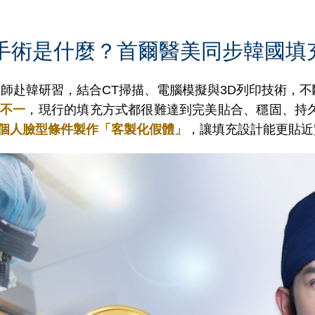
印手術是什麼？首爾醫美同步韓國填
醫師赴韓研習，
結合CT掃描、電腦模擬與3D列印技術，
度不一
，現行的填充方式都很難達到完美貼合、穩固、持
個人臉型條件製作「客製化假體」
，讓填充設計能更貼近