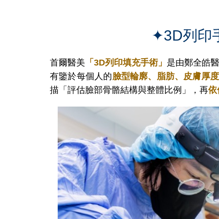
✦3D列
首爾醫美
「
3D列印填充手術
」
是由鄭全皓
有鑒於每個人的
臉型輪廓、脂肪、皮膚厚
描「評估臉部骨骼結構與整體比例」，再
依