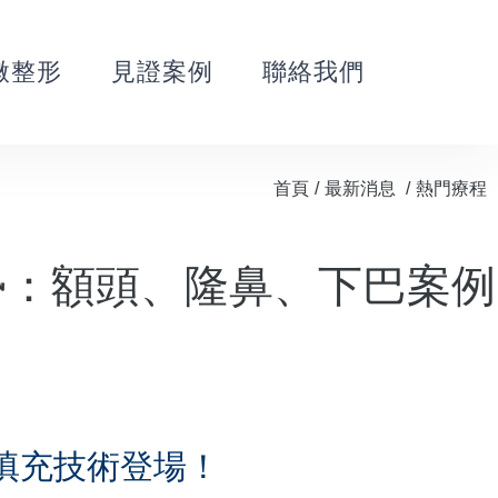
微整形
見證案例
聯絡我們
首頁
/
最新消息
/
熱門療程
勢：額頭、隆鼻、下巴案例
填充技術登場！