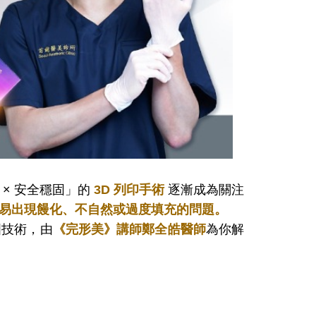
× 安全穩固」的
3D 列印手術
逐漸成為關注
易出現饅化、不自然或過度填充的問題。
國技術，由
《完形美》講師鄭全皓醫師
為你解