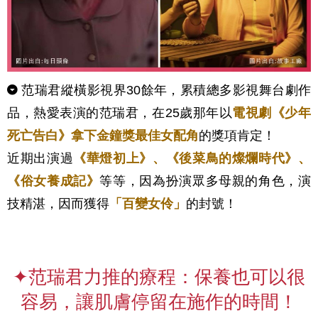
范瑞君縱橫影視界30餘年，累積總多影視舞台劇作
品，熱愛表演的范瑞君，在25歲那年以
電視劇《少年
死亡告白》拿下金鐘獎
最佳女配角
的獎項肯定！
近期出演過
《華燈初上》、《後菜鳥的燦爛時代》、
《俗女養成記》
等等，因為扮演眾多母親的角色，演
技精湛，因而獲得
「百變女伶」
的封號！
✦范瑞君力推的療程：保養也可以很
容易，讓肌膚停留在施作的時間！