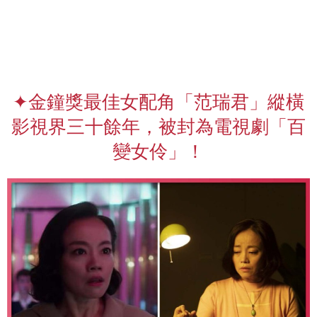
✦金鐘獎最佳女配角「范瑞君」縱橫
影視界三十餘年，被封為電視劇「百
變女伶」！