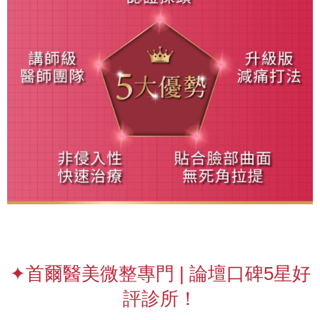
✦首爾醫美微整專門 | 論壇口碑5星好
評診所！