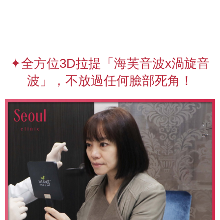
✦全方位3D拉提「海芙音波x渦旋音
波」，不放過任何臉部死角！