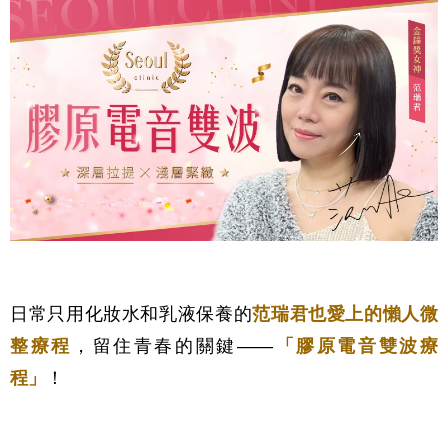
日常只用化妝水和乳液保養的
范瑞君也愛上的懶人微
整療程
，留住青春的關鍵——
「膠原電音雙波療
程」
！