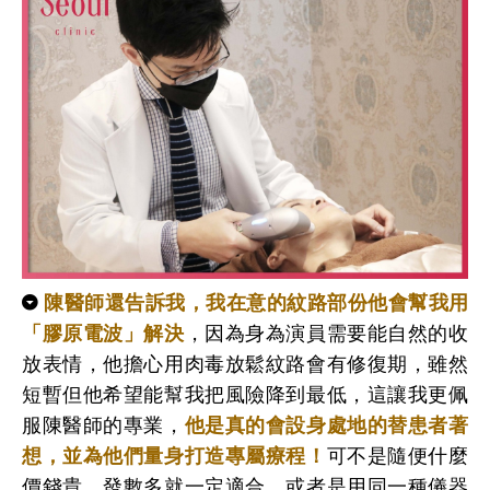
陳醫師還告訴我，我在意的
紋路部份他會幫我用
「
膠原電波
」
解決
，因為身為演員需要能自然的收
放表情，他擔心用肉毒放鬆紋路會有修復期，雖然
短暫但他希望能幫我把風險降到最低，這讓我更佩
服陳醫師的專業，
他是真的會設身處地的替患者著
想，
並為他們量身打造專屬療程
！
可不是隨便什麼
價錢貴、發數多就一定適合，或者是用同一種儀器