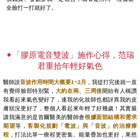
全臉打一打就好了。
✦「膠原電音雙波」施作心得，范瑞
君重拾年輕好氣色
醫師說
音波作用時間大概要1~2月
，我從打完後就一直
有覺得臉部特別緊，
大約在兩、三周後
開始有人稱讚
我看起來氣色變好了，連我的化妝師也都訝異我的皮
膚狀況更好了，整個人看起來年輕了好幾歲！
其實最
讓我滿意的是首爾醫美的醫師會
根據面部結構和需求
期望
等，
客製化規劃「電波」與「音波」的治療療
程，
打法比單一療程更密集、能量疊加也更好，果然