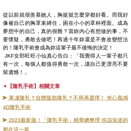
從以前就很羨慕她人，胸挺挺怎麼穿都好看。而我好
像被自己的胸罩束縛住，困在小小的罩杯裡面。成為
夢想中的自己，真的很難？當妳內心有想做的事，不
要懷疑，勇敢去做吧！再過十年妳還是不會改變想法
的！隆乳手術會成為妳這輩子最不後悔的決定！
JKF女郎旺旺小仙真心告白：「我覺得人一輩子都只
有一次，每個人都值得勇敢一次，讓自己更漂亮不要
留遺憾！」
✦
【隆乳手術
】相關文章
果凍隆乳？自體脂肪隆乳？不用再選擇！ 夾心脂感
4D隆乳手術
2023最新版！「隆乳手術」精華總整理 你該知道的
都在這一篇