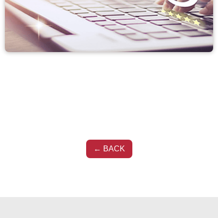
← BACK