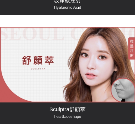
玻尿酸注射
Hyaluronic Acid
Sculptra舒顏萃
heartfaceshape