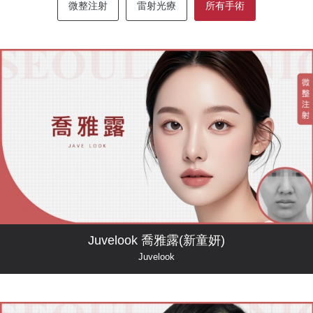
微整注射
雷射光療
所有手術
Juvelook 喬雅露(新童妍)
Juvelook