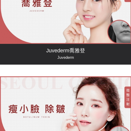
Juvederm喬雅登
Juvederm