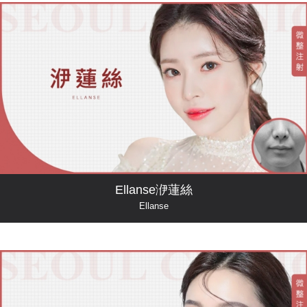
Ellanse洢蓮絲
Ellanse