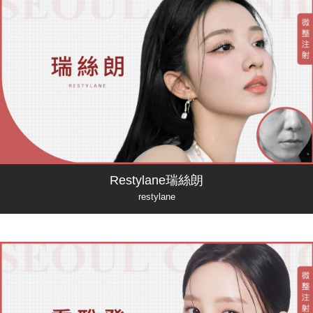
Restylane瑞絲朗
restylane